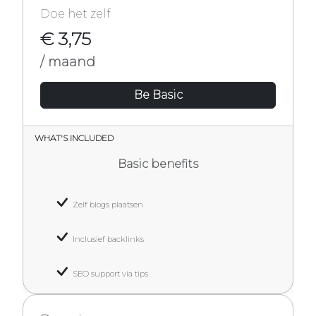
Doe het zelf
€ 3,75
/ maand
Be Basic
WHAT'S INCLUDED
Basic benefits
Zelf blogs plaatsen
Inclusief backlinks
SEO support via tips