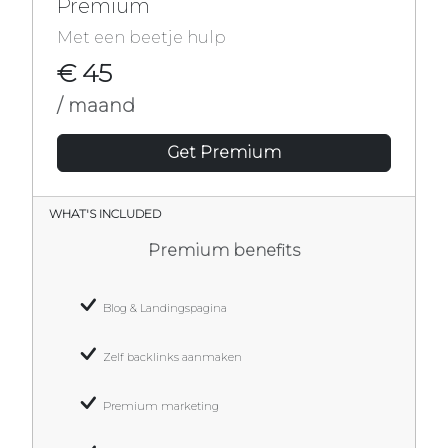
Premium
Met een beetje hulp
€ 45
/ maand
Get Premium
WHAT'S INCLUDED
Premium benefits
Blog & Landingspagina
Zelf backlinks aanmaken
Premium marketing