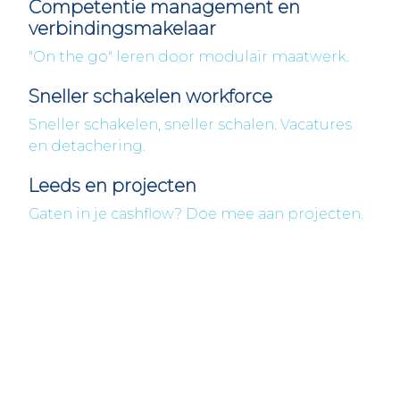
Competentie management en
verbindingsmakelaar
"On the go" leren door modulair maatwerk.
Sneller schakelen workforce
Sneller schakelen, sneller schalen. Vacatures
en detachering.
Leeds en projecten
Gaten in je cashflow? Doe mee aan projecten.
Fleximaal
Een beter bedrijf
I3C BV