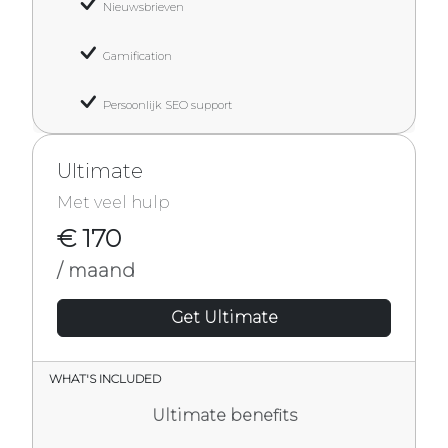
Nieuwsbrieven
Gamification
Persoonlijk SEO support
Ultimate
Met veel hulp
€ 170
/ maand
Get Ultimate
WHAT'S INCLUDED
Ultimate benefits