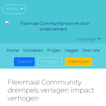
MENU
Language
Home
Voordelen
Prijzen
Vragen
Over ons
Zoeken
Inloggen
Inschrijven
Fleximaal Community
drempels verlagen impact
verhogen