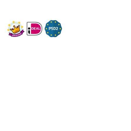
Graaf Engelbertlaan 75
4837DS - Breda
KVK: 91836085
Onderwerpen
Over ons
Contact
Volg ons op social
Algemene
voorwaarden
Privacy
-
-
Regels
Helpdesk
-
-