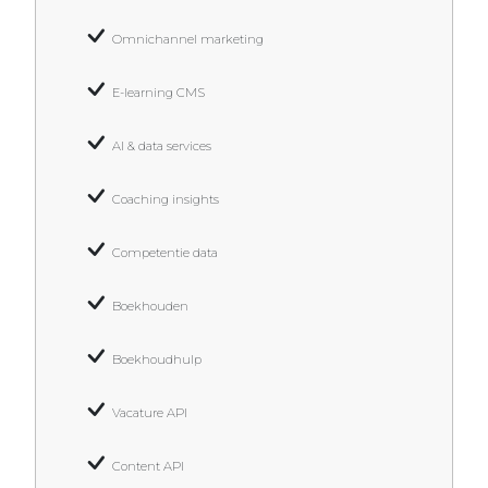
Omnichannel marketing
E-learning CMS
AI & data services
Coaching insights
Competentie data
Boekhouden
Boekhoudhulp
Vacature API
Content API