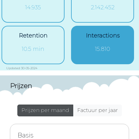
14.935
2.142.452
Retention
Interactions
10.5 min
15.810
Updated 30-05-2024
Prijzen
Prijzen per maand
Factuur per jaar
Basis