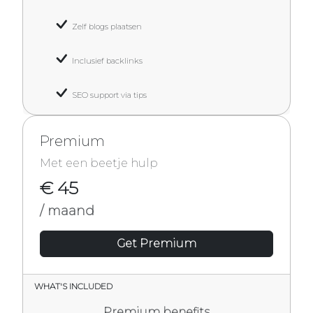
Zelf blogs plaatsen
Inclusief backlinks
SEO support via tips
Premium
Met een beetje hulp
€ 45
/ maand
Get Premium
WHAT'S INCLUDED
Premium benefits