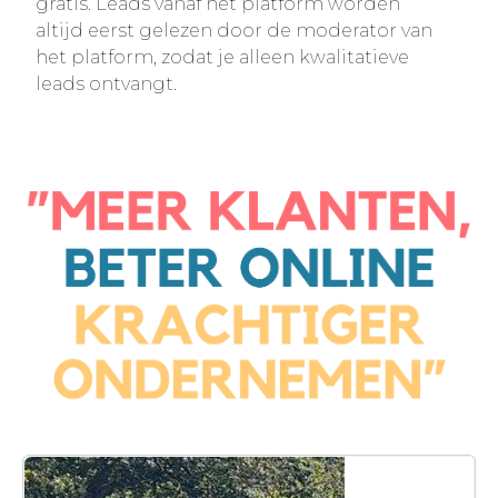
gratis. Leads vanaf het platform worden
altijd eerst gelezen door de moderator van
het platform, zodat je alleen kwalitatieve
leads ontvangt.