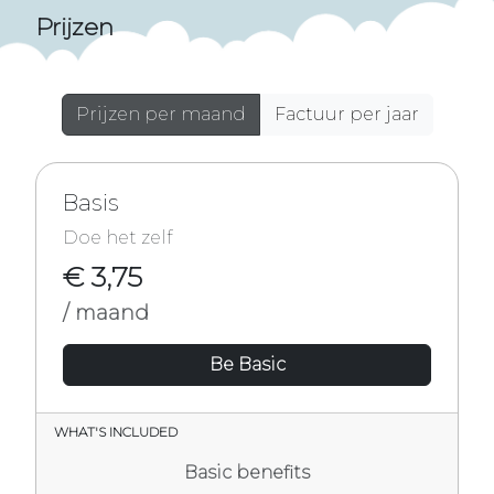
Prijzen
Prijzen per maand
Factuur per jaar
Basis
Doe het zelf
€ 3,75
/ maand
Be Basic
WHAT'S INCLUDED
Basic benefits