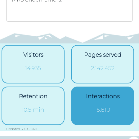
MKB Mastermind
Visitors
Pages served
14.935
2.142.452
Retention
Interactions
10.5 min
15.810
Updated 30-05-2024