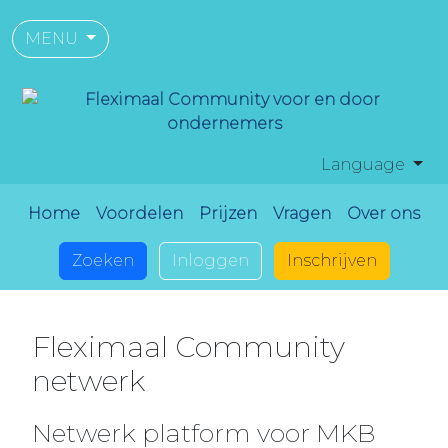
MENU
Language
Home
Voordelen
Prijzen
Vragen
Over ons
Zoeken
Inloggen
Inschrijven
Fleximaal Community
netwerk
Netwerk platform voor MKB