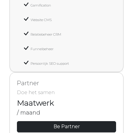
Gamification
Website CMS
Relatiebeheer CRM
Funnelbeheer
Persoonlijk SEO support
Partner
Doe het samen
Maatwerk
/ maand
Be Partner