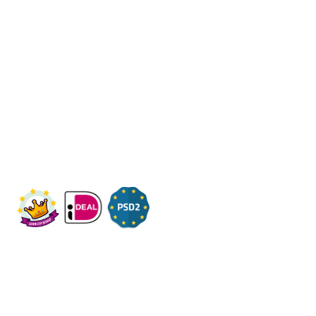
Fleximaal
Een beter bedrijf
I3C BV
Graaf Engelbertlaan 75
4837DS - Breda
KVK: 91836085
Onderwerpen
Over ons
Contact