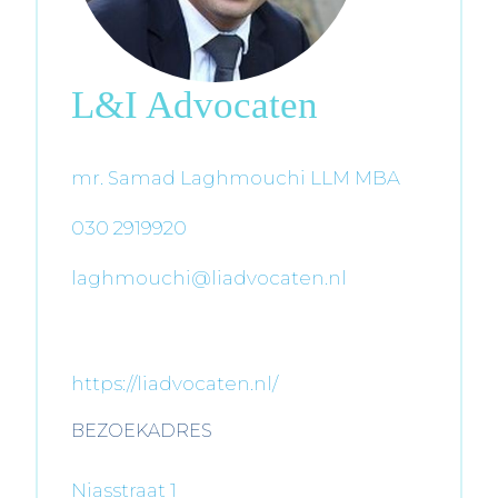
L&I Advocaten
mr. Samad Laghmouchi LLM MBA
030 2919920
laghmouchi@liadvocaten.nl
https://liadvocaten.nl/
BEZOEKADRES
Niasstraat 1