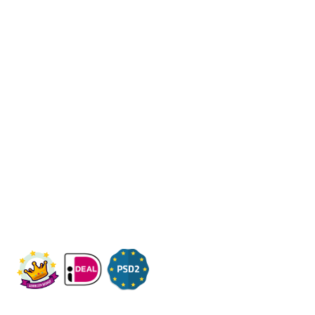
Fleximaal
Een beter bedrijf
Een initiatief van Stichting Toekomstplannen
Wij ontvangen u graag,
Bezoek op afspraak
KVK: 14083470
Check ons op Fleximaal.nl
Onderwerpen