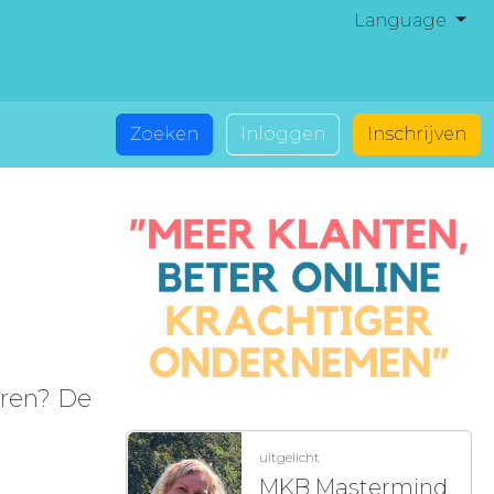
Language
Zoeken
Inloggen
Inschrijven
aren? De
uitgelicht
MKB Mastermind