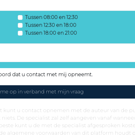
Tussen 08:00 en 12:30
Tussen 12:30 en 18:00
Tussen 18:00 en 21:00
oord dat u contact met mij opneemt.
me op in verband met mijn vraag
ult kunt u contact opnemen met de auteur van de pu
 niets. De specialist zal zelf aangeven vanaf wannee
beste kunt u de met de specialist afgesproken kost
ns de algemene voorwaarden van dit platform houdt 