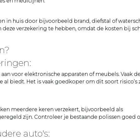
es en medicijnen.
n in huis door bijvoorbeeld brand, diefstal of watersc
om deze verzekering te hebben, omdat de kosten bij s
an?
eringen:
s aan voor elektronische apparaten of meubels. Vaak d
al biedt. Het is vaak goedkoper om dit soort risico’s z
aken meerdere keren verzekert, bijvoorbeeld als
 geregeld zijn. Controleer je bestaande polissen goed 
udere auto's: