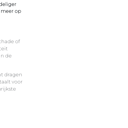
deliger
t meer op
schade of
teit
an de
unt dragen
taalt voor
rijkste