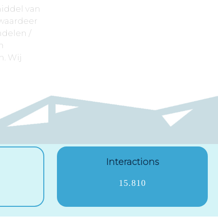
middel van
 waardeer
ndelen /
n
. Wij
Interactions
15.810