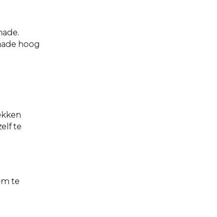
hade.
chade hoog
ekken
elf te
om te