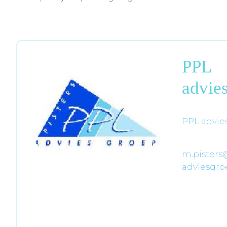
PPL
advie
PPL advie
m.pisters
adviesgro