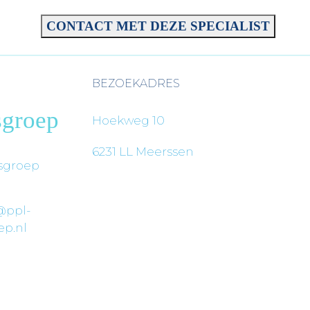
CONTACT MET DEZE SPECIALIST
BEZOEKADRES
sgroep
Hoekweg 10
6231 LL Meerssen
sgroep
@ppl-
ep.nl