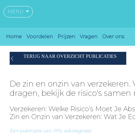
MENU
Home
Voordelen
Prijzen
Vragen
Over ons
TERUG NAAR OVERZICHT PUBLICATIES
De zin en onzin van verzekeren. V
dragen, bekijk de risico's same
Verzekeren: Welke Risico’s Moet Je A
Zin en Onzin van Verzekeren: Wat Je 
Een publicatie van: PPL adviesgroep